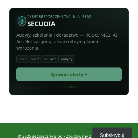
CYBERBEZPIECZEŃSTWO DLA FIRM
SECUOIA
Audyty, szkolenia i doradztwo — RODO, NIS2, AI
Act. Bez żargonu, z konkretnym planem
wdrożenia.
RODO
NIS2
AI Act
Audyty
Sprawdź ofertę
secuoia.pl
Subskrybuj
© 2026 Bezpieczny Blog
• Zbudowany z
GeneratePress