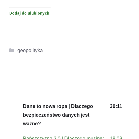
Dodaj do ulubionych:
Kategorie
geopolityka
Dane to nowa ropa | Dlaczego
30:11
bezpieczeństwo danych jest
ważne?
Pańszczyzna 2.0 | Dlaczego musimy
18:09