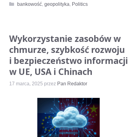
Kategorie
bankowość
,
geopolityka
,
Politics
Wykorzystanie zasobów w
chmurze, szybkość rozwoju
i bezpieczeństwo informacji
w UE, USA i Chinach
17 marca, 2025
przez
Pan Redaktor