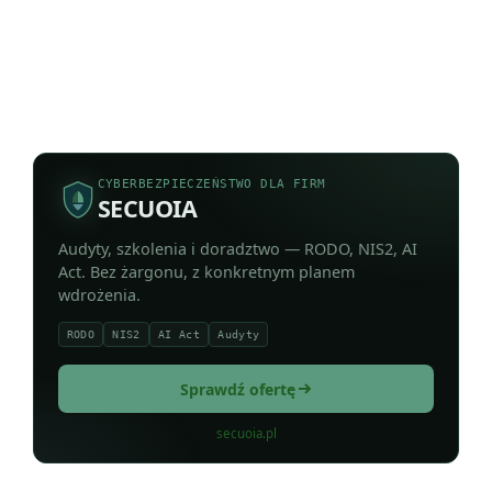
CYBERBEZPIECZEŃSTWO DLA FIRM
SECUOIA
Audyty, szkolenia i doradztwo — RODO, NIS2, AI
Act. Bez żargonu, z konkretnym planem
wdrożenia.
RODO
NIS2
AI Act
Audyty
Sprawdź ofertę
secuoia.pl