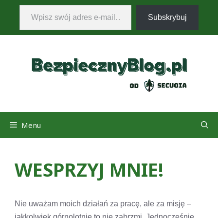
Wpisz swój adres e-mail…
Przejdź
Subskrybuj
do
treści
Menu
WESPRZYJ MNIE!
Nie uważam moich działań za pracę, ale za misję –
jakkolwiek górnolotnie to nie zabrzmi. Jednocześnie