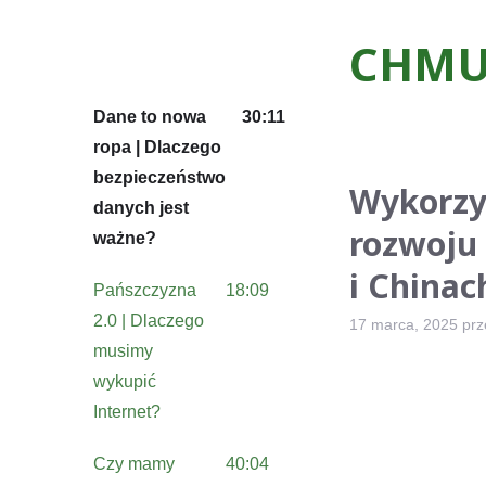
CHMU
Dane to nowa
30:11
ropa | Dlaczego
bezpieczeństwo
Wykorzy
danych jest
rozwoju 
ważne?
i Chinac
Pańszczyzna
18:09
2.0 | Dlaczego
17 marca, 2025
pr
musimy
wykupić
Internet?
Czy mamy
40:04