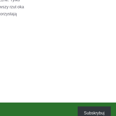
rwszy rzut oka
korzystają
Subskrybuj