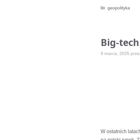
Kategorie
geopolityka
Big-tech
9 marca, 2025
prz
W ostatnich lata
na polski rynek. Z