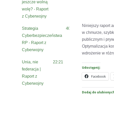
jeszcze wolną
wolę? - Raport
z Cyberwojny
Niniejszy raport
Strategia
40:16
w chmurze, szybk
Cyberbezpieczeństwa
publicznym i pryw
RP - Raport z
Optymalizacja ko
Cyberwojny
wdrożenie w różn
Unia, nie
22:21
Udostępnij:
federacja |
Facebook
Raport z
Cyberwojny
Dodaj do ulubionyc