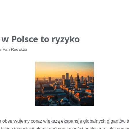
 w Polsce to ryzyko
ez
Pan Redaktor
ch obserwujemy coraz większą ekspansję globalnych gigantów 
 takich inwestycji płyną zarówno korzyści polityczne, jak i społ