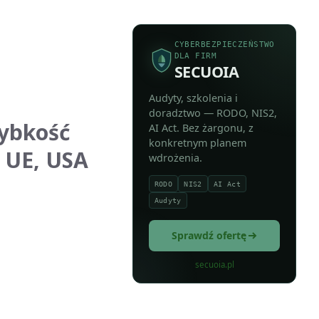
CYBERBEZPIECZEŃSTWO
DLA FIRM
SECUOIA
Audyty, szkolenia i
doradztwo — RODO, NIS2,
ybkość
AI Act. Bez żargonu, z
konkretnym planem
 UE, USA
wdrożenia.
RODO
NIS2
AI Act
Audyty
Sprawdź ofertę
secuoia.pl