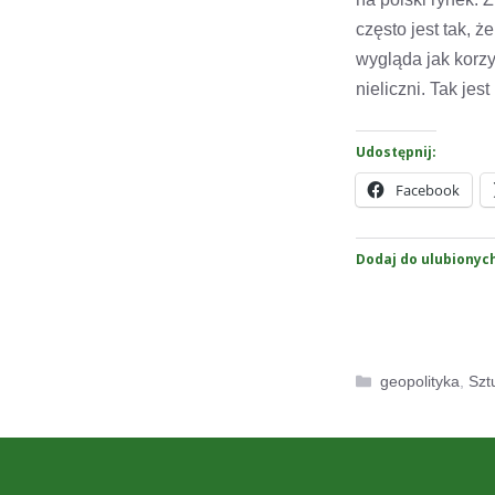
często jest tak, ż
wygląda jak korzy
nieliczni. Tak jes
Udostępnij:
Facebook
Dodaj do ulubionyc
Kategorie
geopolityka
,
Szt