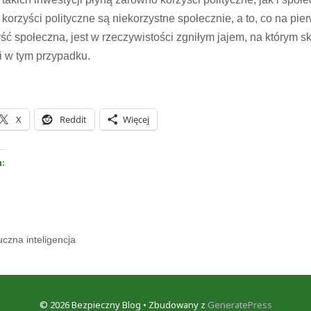
e korzyści polityczne są niekorzystne społecznie, a to, co na pie
ść społeczna, jest w rzeczywistości zgniłym jajem, na którym s
t i w tym przypadku.
X
Reddit
Więcej
h:
uczna inteligencja
© 2026 Bezpieczny Blog
• Zbudowany z
GeneratePress