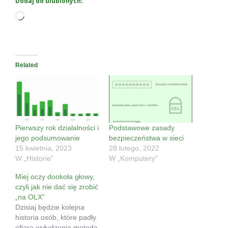
Dodaj do ulubionych:
Wczytywanie…
Related
Pierwszy rok działalności i
Podstawowe zasady
jego podsumowanie
bezpieczeństwa w sieci
15 kwietnia, 2023
28 lutego, 2022
W „Historie"
W „Komputery"
Miej oczy dookoła głowy,
czyli jak nie dać się zrobić
„na OLX”
Dzisiaj będzie kolejna
historia osób, które padły
ofiarą wyłudzenia metodą