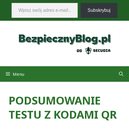
Wpisz swój adres e-mail…
Przejdź
Subskrybuj
do
treści
Menu
PODSUMOWANIE
TESTU Z KODAMI QR