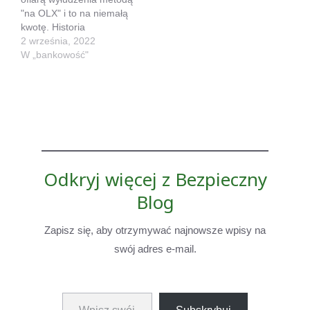
"na OLX" i to na niemałą
kwotę. Historia
prawdziwa, choć
2 września, 2022
szczegóły się różnią z
W „bankowość"
wiadomych powodów :)
Historia prawdziwa
Faktycznie nazwa "scam
na OLX" stała się już
zwyczajowa, bo wyłudzeń
tego typu jest najwięcej.
Jednak w tym wypadku
mieliśmy dosłownie…
Odkryj więcej z Bezpieczny
Blog
Zapisz się, aby otrzymywać najnowsze wpisy na
swój adres e-mail.
Wpisz swój adres e-mail…