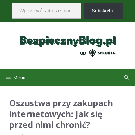
Wpisz swój adres e-mail…
Przejdź
Subskrybuj
do
treści
Menu
Oszustwa przy zakupach
internetowych: Jak się
przed nimi chronić?