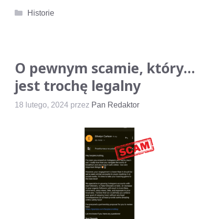
Kategorie
Historie
O pewnym scamie, który…
jest trochę legalny
18 lutego, 2024
przez
Pan Redaktor