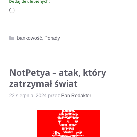
Dodaj do ulubionych:
Wczytywanie…
Kategorie
bankowość
,
Porady
NotPetya – atak, który
zatrzymał świat
22 sierpnia, 2024
przez
Pan Redaktor