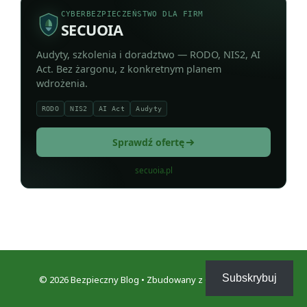
CYBERBEZPIECZEŃSTWO DLA FIRM
SECUOIA
Audyty, szkolenia i doradztwo — RODO, NIS2, AI
Act. Bez żargonu, z konkretnym planem
wdrożenia.
RODO
NIS2
AI Act
Audyty
Sprawdź ofertę
secuoia.pl
Subskrybuj
© 2026 Bezpieczny Blog
• Zbudowany z
GeneratePress