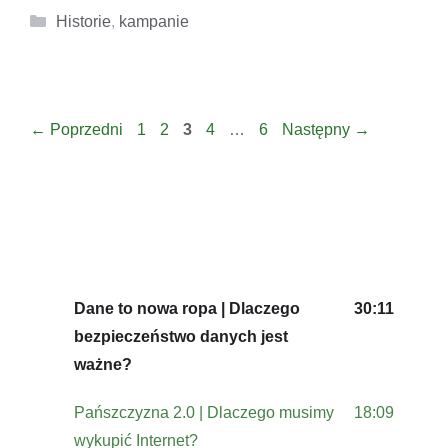
Kategorie
Historie
,
kampanie
Strona
Strona
Strona
Strona
Strona
←
Poprzedni
1
2
3
4
…
6
Następny
→
Dane to nowa ropa | Dlaczego
30:11
bezpieczeństwo danych jest
ważne?
Pańszczyzna 2.0 | Dlaczego musimy
18:09
wykupić Internet?