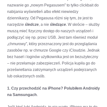
nazwanie go „nowym Pegasusem” to tylko clickbait do
nabijania wyświetleń albo efekt niewiedzy
dziennikarzy. Od Pegasusa różni się tym, że jest to
narzędzie
śledcze
, a nie
śledzące
. W skrócie – służby
muszą mieć fizyczny dostęp do naszych urządzeń i
podłączyć się np. przez USB. Jest tam również moduł
„chmurowy”, który przeznaczony jest do przeglądania
zasobów np. w chmurze Google czy iCloudzie. Jednak
bez haseł i loginów użytkownika jest on bezużyteczny
– nie przełamuje zabezpieczeń. Policja kupiła go do
prześwietlania zatrzymanych urządzeń podejrzanych
lub oskarżonych osób.
1. Czy przechodzić na iPhone? Polubiłem Androidy
na Samsungach
.
Jeśli ktoś lubi Androida, to nie warto. iPhone ma to do