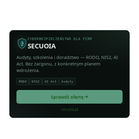
CYBERBEZPIECZEŃSTWO DLA FIRM
SECUOIA
Audyty, szkolenia i doradztwo — RODO, NIS2, AI
Act. Bez żargonu, z konkretnym planem
wdrożenia.
RODO
NIS2
AI Act
Audyty
Sprawdź ofertę
secuoia.pl