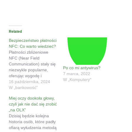
Related
Bezpieczeństwo płatności
NFC: Co warto wiedzieć?
Płatności zbliżeniowe
NFC (Near Field
Communication) stały się
Po co mi antywirus?
niezwykle popularne,
7 marca, 2022
oferując wygodę i
W „Komputery"
szybkość transakcji.
16 października, 2024
Jednak wraz z rosnącą
W „bankowość"
popularnością pojawia się
Miej oczy dookoła głowy,
pytanie o bezpieczeństwo
czyli jak nie dać się zrobić
tych płatności. Czy nasze
„na OLX”
pieniądze są bezpieczne,
Dzisiaj będzie kolejna
gdy płacimy zbliżeniowo?
historia osób, które padły
Spróbujmy rozwiać
ofiarą wyłudzenia metodą
wszelkie wątpliwości. Jak