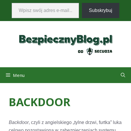
Wpisz swój adres e-mail…
Przejdź
Subskrybuj
do
treści
Menu
BACKDOOR
Backdoor
, czyli z angielskiego „tylne drzwi, furtka” luka
celowo pozostawiona w zabezpieczeniach systemu.