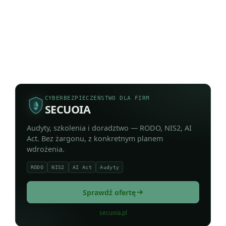
CYBERBEZPIECZEŃSTWO DLA FIRM
SECUOIA
Audyty, szkolenia i doradztwo — RODO, NIS2, AI
Act. Bez żargonu, z konkretnym planem
wdrożenia.
RODO
NIS2
AI Act
Audyty
Sprawdź ofertę
secuoia.pl