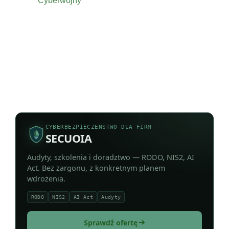
Cyberwojny
CYBERBEZPIECZEŃSTWO DLA FIRM
SECUOIA
Audyty, szkolenia i doradztwo — RODO, NIS2, AI
Act. Bez żargonu, z konkretnym planem
wdrożenia.
RODO
NIS2
AI Act
Audyty
Sprawdź ofertę