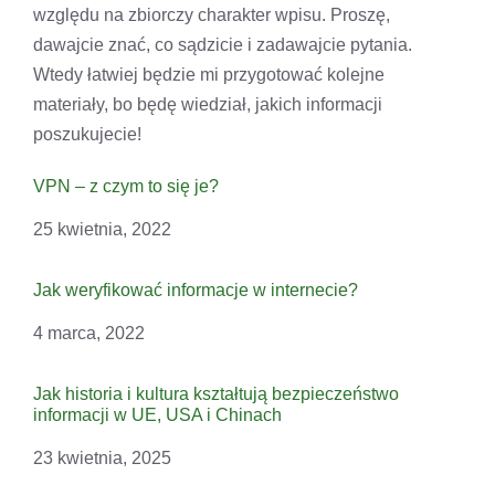
względu na zbiorczy charakter wpisu. Proszę,
dawajcie znać, co sądzicie i zadawajcie pytania.
Wtedy łatwiej będzie mi przygotować kolejne
materiały, bo będę wiedział, jakich informacji
poszukujecie!
VPN – z czym to się je?
Data
25 kwietnia, 2022
Jak weryfikować informacje w internecie?
Data
4 marca, 2022
Jak historia i kultura kształtują bezpieczeństwo
informacji w UE, USA i Chinach
Data
23 kwietnia, 2025