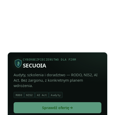
CYBERBEZPIECZEŃSTWO DLA FIRM
SECUOIA
Audyty, szkolenia i doradztwo — RODO, NIS2, AI
Act. Bez żargonu, z konkretnym planem
wdrożenia.
RODO
NIS2
AI Act
Audyty
Sprawdź ofertę