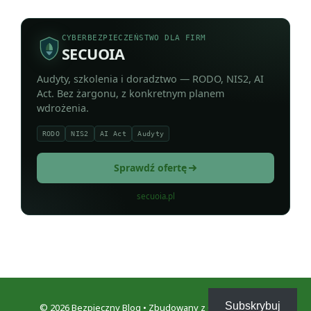
CYBERBEZPIECZEŃSTWO DLA FIRM
SECUOIA
Audyty, szkolenia i doradztwo — RODO, NIS2, AI
Act. Bez żargonu, z konkretnym planem
wdrożenia.
RODO
NIS2
AI Act
Audyty
Sprawdź ofertę
secuoia.pl
Subskrybuj
© 2026 Bezpieczny Blog
• Zbudowany z
GeneratePress